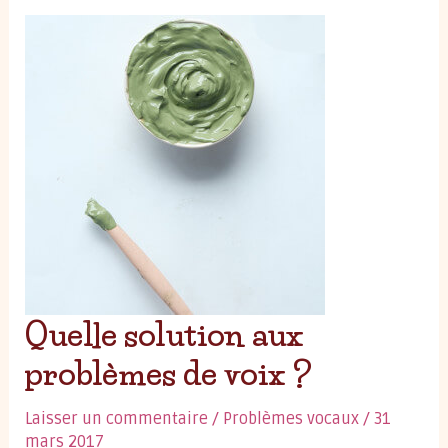
forme
:
Travail
vocal
du
matin.
Quelle solution aux
problèmes de voix ?
Laisser un commentaire
/
Problèmes vocaux
/
31
mars 2017