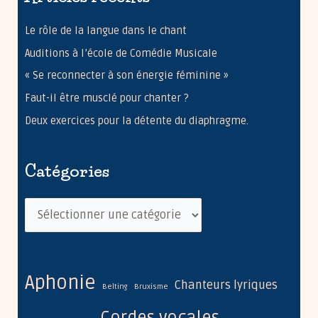
e
r
Le rôle de la langue dans le chant
c
Auditions à l’école de Comédie Musicale
h
« Se reconnecter à son énergie féminine »
e
Faut-il être musclé pour chanter ?
r
Deux exercices pour la détente du diaphragme.
:
Catégories
C
a
t
é
Aphonie
Chanteurs lyriques
Belting
Bruxisme
g
o