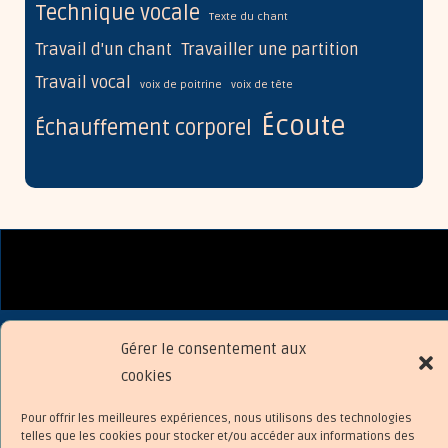
Technique vocale
Texte du chant
Travail d'un chant
Travailler une partition
Travail vocal
voix de poitrine
voix de tête
Écoute
Échauffement corporel
Politique de confidentialité
Gérer le consentement aux
Mentions légales
cookies
Politique de cookies (UE)
Pour offrir les meilleures expériences, nous utilisons des technologies
À Propos
telles que les cookies pour stocker et/ou accéder aux informations des