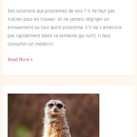
Des solutions aux problèmes de voix ? Il ne faut pas
traîner pour en trouver et ne jamais négliger un
enrouement ou tout autre problème. S’il ne s’améliore
pas rapidement (dans la semaine qui suit), il faut
consulter un médecin.
Quelle
Read More »
solution
aux
problèmes
de
voix
?