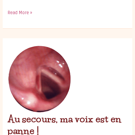
Un
Read More »
phoniatre,
qu’est-
ce
que
c’est
?
Au secours, ma voix est en
panne !