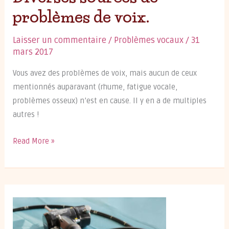
problèmes de voix.
Laisser un commentaire
/
Problèmes vocaux
/
31
mars 2017
Vous avez des problèmes de voix, mais aucun de ceux
mentionnés auparavant (rhume, fatigue vocale,
problèmes osseux) n’est en cause. Il y en a de multiples
autres !
Diverses
Read More »
sources
de
problèmes
de
voix.