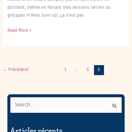
dormant, même en faisant mes versions latines ou
grecques !!! Mais bien sûr, ça n’est pas
Pourquoi
Read More »
chanter ?
Et…
comment
on
←
Précédent
1
…
5
6
chante
!
R
e
c
h
Articles récents