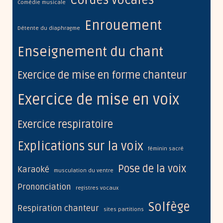
Cordes vocales
Comédie musicale
r
Enrouement
i
Détente du diaphragme
e
Enseignement du chant
s
Exercice de mise en forme chanteur
Exercice de mise en voix
Exercice respiratoire
Explications sur la voix
féminin sacré
Pose de la voix
Karaoké
musculation du ventre
Prononciation
registres vocaux
Solfège
Respiration chanteur
sites partitions